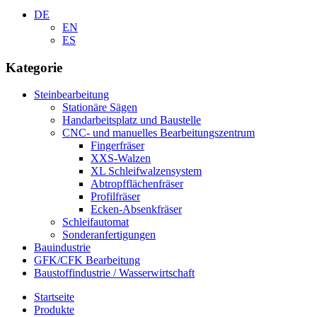
DE
EN
ES
Kategorie
Steinbearbeitung
Stationäre Sägen
Handarbeitsplatz und Baustelle
CNC- und manuelles Bearbeitungszentrum
Fingerfräser
XXS-Walzen
XL Schleifwalzensystem
Abtropfflächenfräser
Profilfräser
Ecken-Absenkfräser
Schleifautomat
Sonderanfertigungen
Bauindustrie
GFK/CFK Bearbeitung
Baustoffindustrie / Wasserwirtschaft
Startseite
Produkte