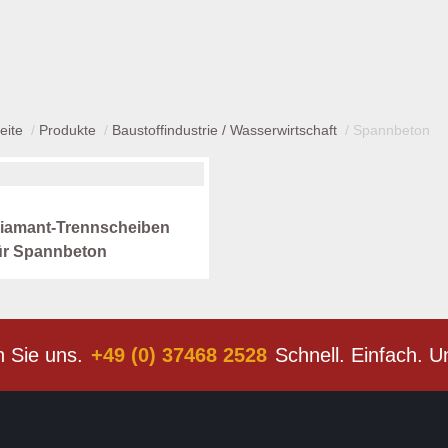
eite
Produkte
Baustoffindustrie / Wasserwirtschaft
Spannbeton
iamant-Trennscheiben
ür Spannbeton
n Sie uns.
+49 (0) 37468 2528
Schnell. Einfach. U