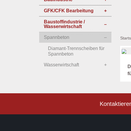
GFK/CFK Bearbeitung
Baustoffindustrie /
Wasserwirtschaft
Spannbeton
Starts
Diamant-Trennscheiben für
Spannbeton
Wasserwirtschaft
D
f
Kontaktiere