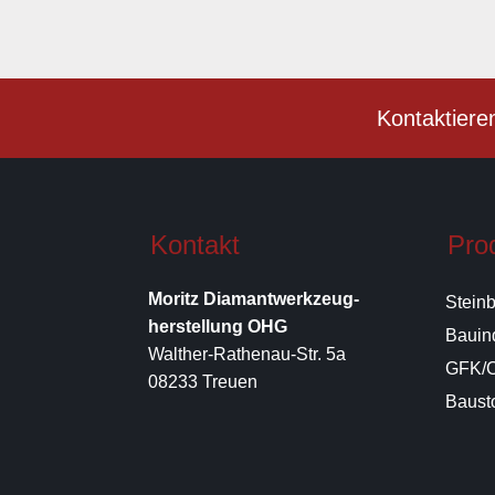
Kontaktiere
Kontakt
Pro
Moritz Diamantwerkzeug-
Stein
herstellung OHG
Bauin
Walther-Rathenau-Str. 5a
GFK/C
08233 Treuen
Bausto