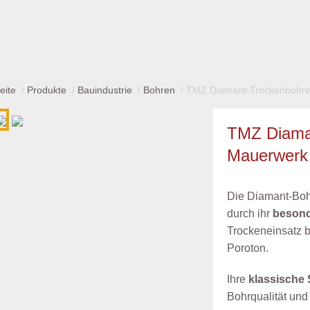
eite
Produkte
Bauindustrie
Bohren
TMZ Diamant-Trockenbohre
TMZ Diaman
Mauerwerk 
Die Diamant-Boh
durch ihr
besond
Trockeneinsatz 
Poroton.
Ihre
klassische
Bohrqualität und